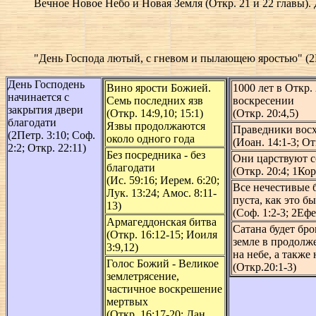
Вечное Новое Небо и Новая Земля (Откр. 21 и 22 главы).
"День Господа лютый, с гневом и пылающею яростью" (2Петр
День Господень
Вино ярости Божией.
1000 лет в Откр.
начинается с
Семь последних язв
воскресении
закрытия двери
(Откр. 14:9,10; 15:1)
(Откр. 20:4,5)
благодати
Язвы продолжаются
Праведники вос
(2Петр. 3:10; Соф.
около одного года
(Иоан. 14:1-3; Отк
2:2; Откр. 22:11)
Без посредника - без
Они царствуют с
благодати
(Откр. 20:4; 1Кор.
(Ис. 59:16; Иерем. 6:20;
Все нечестивые 
Лук. 13:24; Амос. 8:11-
пуста, как это б
13)
(Соф. 1:2-3; 2Ефес
Армагеддонская битва
Сатана будет бро
(Откр. 16:12-15; Иоиля
земле в продолже
3:9,12)
на небе, а также
Голос Божий - Великое
(Откр.20:1-3)
землетрясение,
частичное воскрешение
мертвых
(Откр. 16:17-20; Дан.