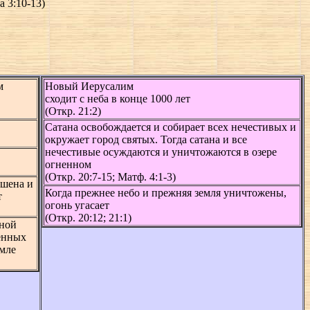
 3:10-13)
м
Новый Иерусалим
сходит с неба в конце 1000 лет
(Откр. 21:2)
Сатана освобождается и собирает всех нечестивых и
окружает город святых. Тогда сатана и все
нечестивые осуждаются и уничтожаются в озере
огненном
(Откр. 20:7-15; Матф. 4:1-3)
ушена и
Когда прежнее небо и прежняя земля уничтожены,
т
огонь угасает
(Откр. 20:12; 21:1)
нной
сенных
емле