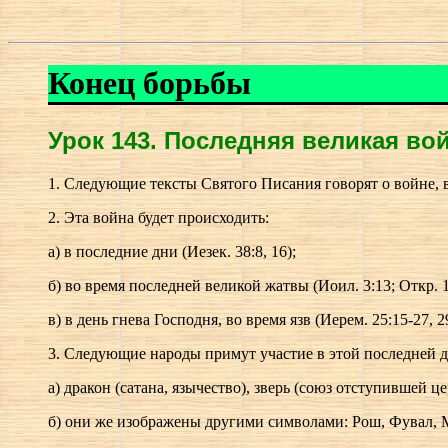
Конец борьбы
Урок 143.
П
оследняя великая вой
1. Следующие тексты Святого Писания говорят о войне, в к
2. Эта война будет происходить:
а) в последние дни (Иезек. 38:8, 16);
б) во время последней великой жатвы (Иоил. 3:13; Откр. 1
в) в день гнева Господня, во время язв (Иерем. 25:15-27, 29
3. Следующие народы примут участие в этой последней д
а) дракон (сатана, язычество), зверь (союз отступившей 
б) они же изображены другими символами: Рош, Фувал, Ме