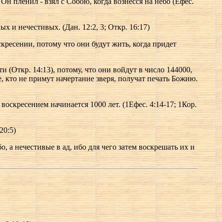
н пленил - взял с Собою, когда вознесся на небо (Ефес.
х и нечестивых. (Дан. 12:2, 3; Откр. 16:17)
ресении, потому что они будут жить, когда придет
 (Откр. 14:13), потому, что они войдут в число 144000,
е, кто не примут начертание зверя, получат печать Божию.
скресением начинается 1000 лет. (1Ефес. 4:14-17; 1Кор.
20:5)
, а нечестивые в ад, ибо для чего затем воскрешать их и