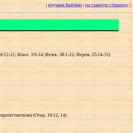
|
изучаем Библию
|
на главную страницу
|
12-21; Иоил. 3:9-14; Иезек. 38:1-22; Иерем. 25:14-33)
протестантизм) (Откр. 16:12, 14)