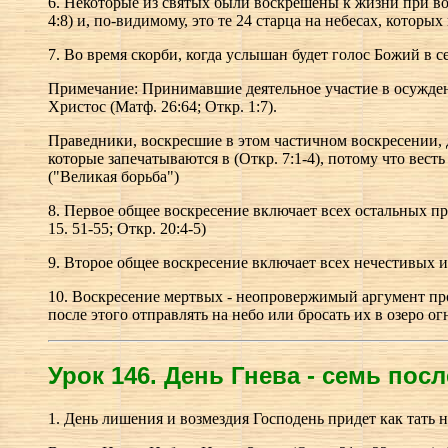
6. Некоторые из святых были воскрешены к жизни при вос
4:8) и, по-видимому, это те 24 старца на небесах, которых 
7. Во время скорби, когда услышан будет голос Божий в с
Примечание: Принимавшие деятельное участие в осуждени
Христос (Матф. 26:64; Откр. 1:7).
Праведники, воскресшие в этом частичном воскресении, до
которые запечатываются в (Откр. 7:1-4), потому что вест
("Великая борьба")
8. Первое общее воскресение включает всех остальных пр
15. 51-55; Откр. 20:4-5)
9. Второе общее воскресение включает всех нечестивых и п
10. Воскресение мертвых - неопровержимый аргумент проти
после этого отправлять на небо или бросать их в озеро о
Урок 146.
Д
ень Гнева - семь посл
1. День лишения и возмездия Господень придет как тать но