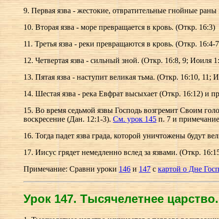
9. Первая язва - жестокие, отвратительные гнойные раны 
10. Вторая язва - море превращается в кровь. (Откр. 16:3)
11. Третья язва - реки превращаются в кровь. (Откр. 16:4-7
12. Четвертая язва - сильный зной. (Откр. 16:8, 9; Иоиля 1:
13. Пятая язва - наступит великая тьма. (Откр. 16:10, 11; И
14. Шестая язва - река Евфрат высыхает (Откр. 16:12) и 
15. Во время седьмой язвы Господь возгремит Своим голос
воскресение (Дан. 12:1-3).
См. урок 145
п. 7 и примечание
16. Тогда падет язва града, которой уничтожены будут велик
17. Иисус грядет немедленно вслед за язвами. (Откр. 16:15;
Примечание: Сравни уроки
146
и
147
с
картой о Дне Гос
Урок 147.
Т
ысячелетнее царство.