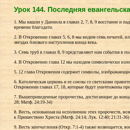
Урок 144.
П
оследняя евангельска
1. Мы нашли у Даниила в главах 2, 7, 8, 9 восстание и 
времени благодати.
2. В Откровении главах 5, 6, 8 мы видим семь печатей,
звездах близкого наступления конца века.
3. Семь труб в главах 8, 9 представляют нам события в п
4. В Откровении глава 12 мы находим символически изл
5. 12 глава Откровения содержит символы, изображающи
6. Католическая церковь и ее союзы со светскими правит
Откровении главах 17, 18, которые будут уничтожены п
7. Вышеприведенные пророчества, достигающие до конца в
28; Матф. 24:19-34)
8. Весть, основанная на исполнении этих пророчеств, воз
к Пришествию Христа (Матф. 24:14; Лук. 12:40; 21:31-36)
9. Весть запечатления (Откр. 7:1-4) также возвещается, в