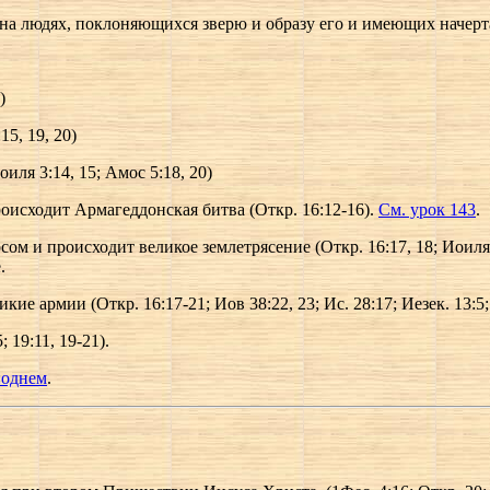
на людях, поклоняющихся зверю и образу его и имеющих начертание
)
15, 19, 20)
оиля 3:14, 15; Амос 5:18, 20)
происходит Армагеддонская битва (Откр. 16:12-16).
См. урок 143
.
ом и происходит великое землетрясение (Откр. 16:17, 18; Иоиля 
.
ие армии (Откр. 16:17-21; Иов 38:22, 23; Ис. 28:17; Иезек. 13:5; 
 19:11, 19-21).
поднем
.