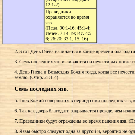
12:1-2)
Праведники
охраняются во время
язв
(Псал. 90:1-16; 45:1-4;
Иезек. 7:14-19; Ис. 4:5-
6; 26:20; 33:1, 15, 16)
2. Этот День Гнева начинается в конце времени благодати. (
3. Семь последних язв изливаются на нечестивых после тог
4. День Гнева и Возмездия Божия тогда, когда все нечест
землю. (Откр. 21:1-4)
Семь последних язв.
5. Гнев Божий совершится в период семи последних язв, ко
6. Так как дверь благодати закрывается прежде, чем излива
7. Праведники будут ограждены во время падения язв. (Псал.
8. Язвы быстро следуют одна за другой и, вероятно не буду