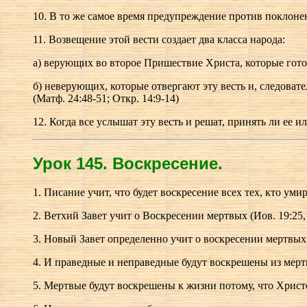
10. В то же самое время предупреждение против поклонен
11. Возвещение этой вести создает два класса народа:
а) верующих во второе Пришествие Христа, которые готов
б) неверующих, которые отвергают эту весть и, следова
(Матф. 24:48-51; Откр. 14:9-14)
12. Когда все услышат эту весть и решат, принять ли ее ил
Урок 145.
В
оскресение.
1. Писание учит, что будет воскресение всех тех, кто умир
2. Ветхий Завет учит о Воскресении мертвых (Иов. 19:25, 27
3. Новый Завет определенно учит о воскресении мертвых (Л
4. И праведные и неправедные будут воскрешены из мертвых
5. Мертвые будут воскрешены к жизни потому, что Христос