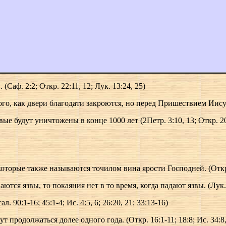
Саф. 2:2; Откр. 22:11, 12; Лук. 13:24, 25)
о, как двери благодати закроются, но перед Пришествием Иисуса. 
ивые будут уничтожены в конце 1000 лет (2Петр. 3:10, 13; Откр. 
торые также называются точилом вина ярости Господней. (Откр. 14
ются язвы, то покаяния нет в то время, когда падают язвы. (Лук. 1
 90:1-16; 45:1-4; Ис. 4:5, 6; 26:20, 21; 33:13-16)
т продолжаться долее одного года. (Откр. 16:1-11; 18:8; Ис. 34:8,