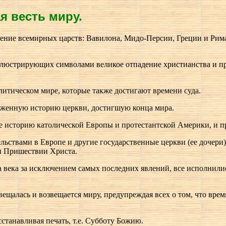
я весть миру.
падение всемирных царств: Вавилона, Мидо-Персии, Греции и Рима
 иллюстрирующих символами великое отпадение христианства и пр
олитическом мире, которые также достигают времени суда.
оженную историю церкви, достигшую конца мира.
е историю католической Европы и протестантской Америки, и п
ельствами в Европе и другие государственные церкви (ее дочери
ри Пришествии Христа.
ека за исключением самых последних явлений, все исполнились, и
вещалась и возвещается миру, предупреждая всех о том, что врем
осстанавливая печать, т.е. Субботу Божию.