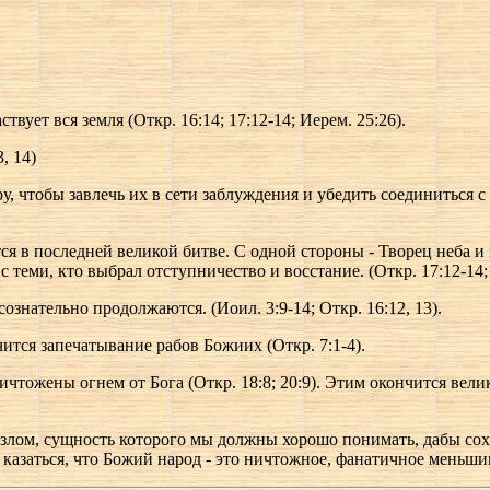
ствует вся земля (Откр. 16:14; 17:12-14; Иерем. 25:26).
, 14)
у, чтобы завлечь их в сети заблуждения и убедить соединиться с
 в последней великой битве. С одной стороны - Творец неба и 
 теми, кто выбрал отступничество и восстание. (Откр. 17:12-14; 
ознательно продолжаются. (Иоил. 3:9-14; Откр. 16:12, 13).
чится запечатывание рабов Божиих (Откр. 7:1-4).
ничтожены огнем от Бога (Откр. 18:8; 20:9). Этим окончится вел
 злом, сущность которого мы должны хорошо понимать, дабы со
 казаться, что Божий народ - это ничтожное, фанатичное меньши