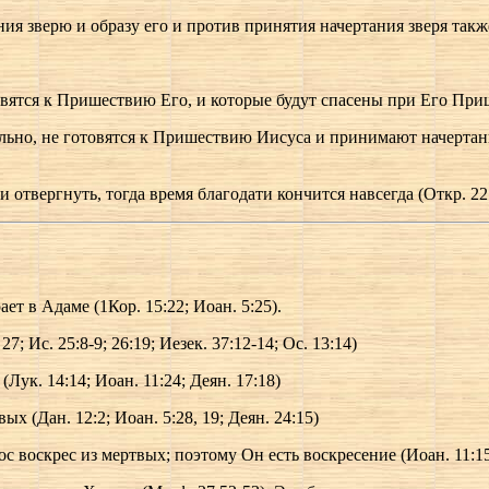
ия зверю и образу его и против принятия начертания зверя также
ятся к Пришествию Его, и которые будут спасены при Его Пришес
тельно, не готовятся к Пришествию Иисуса и принимают начерт
и отвергнуть, тогда время благодати кончится навсегда (Откр. 22:1
ает в Адаме (1Кор. 15:22; Иоан. 5:25).
; Ис. 25:8-9; 26:19; Иезек. 37:12-14; Ос. 13:14)
ук. 14:14; Иоан. 11:24; Деян. 17:18)
 (Дан. 12:2; Иоан. 5:28, 19; Деян. 24:15)
 воскрес из мертвых; поэтому Он есть воскресение (Иоан. 11:15; 