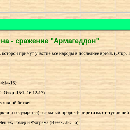
на - сражение "Армагеддон"
оторой примут участие все народы в последнее время. (Откр. 16:
4:14-16);
; Откр. 15:1; 16:12-17)
уховной битве:
церкви и государства) и ложный пророк (спиритизм, отступивший 
шех, Гомер и Фограма (Иезек. 38:1-6);