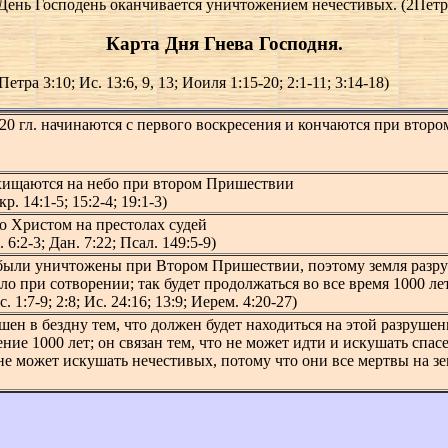
 День Господень оканчивается уничтожением нечестивых. (2Петра
К
арта Дня Гнева Господня.
а 3:10; Ис. 13:6, 9, 13; Иоиля 1:15-20; 2:1-11; 3:14-18)
 20 гл. начинаются с первого воскресения и кончаются при второ
хищаются на небо при втором Пришествии
р. 14:1-5; 15:2-4; 19:1-3)
о Христом на престолах судей
 6:2-3; Дан. 7:22; Псал. 149:5-9)
были уничтожены при Втором Пришествии, поэтому земля разр
ыло при сотворении; так будет продолжаться во все время 1000 ле
. 1:7-9; 2:8; Ис. 24:16; 13:9; Иерем. 4:20-27)
шен в бездну тем, что должен будет находиться на этой разруше
ние 1000 лет; он связан тем, что не может идти и искушать спа
 не может искушать нечестивых, потому что они все мертвы на з