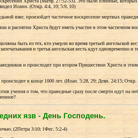
кресении Христа (Матф. 27:52-53). Это были пленные, которых О
видел Иоанн. (Откр. 4:4, 10; 5:9, 10)
едьмой язве, произойдет частичное воскресение мертвых праведны
и и распятии Христа будут иметь участие в этом частичном воск
лжны быть из тех, кто умерли во время третьей ангельской вести
ь запечатывания и третья ангельская весть идут одновременно и т
аведников и происходит при втором Пришествии Христа и этим во
роисходит в конце 1000 лет. (Иоан. 5:28, 29; Деян. 24:15; Откр. 
в учения о том, что праведные сразу после смерти идут на небо
гненное?
едних язв - День Господень.
чью. (2Петра 3:10; 1Фес. 5:2-4)