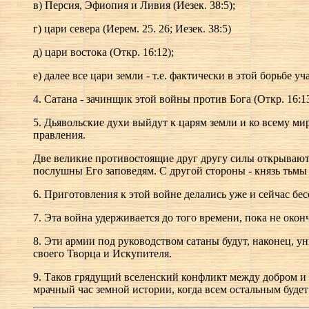
в) Персия, Эфиопия и Ливия (Иезек. 38:5);
г) цари севера (Иерем. 25. 26; Иезек. 38:5)
д) цари востока (Откр. 16:12);
е) далее все цари земли - т.е. фактически в этой борьбе уча
4. Сатана - зачинщик этой войны против Бога (Откр. 16:13
5. Дьявольские духи выйдут к царям земли и ко всему мир
правления.
Две великие противостоящие друг другу силы открываются
послушны Его заповедям. С другой стороны - князь тьмы с
6. Приготовления к этой войне делались уже и сейчас бесс
7. Эта война удерживается до того времени, пока не окон
8. Эти армии под руководством сатаны будут, наконец, у
своего Творца и Искупителя.
9. Таков грядущий вселенский конфликт между добром и
мрачный час земной истории, когда всем остальным будет