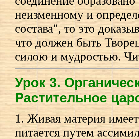
соединение образовано 
неизменному и определ
состава", то это доказы
что должен быть Творе
силою и мудростью. Чит
Урок 3.
О
рганическ
Растительное царс
1. Живая материя имеет
питается путем ассимил