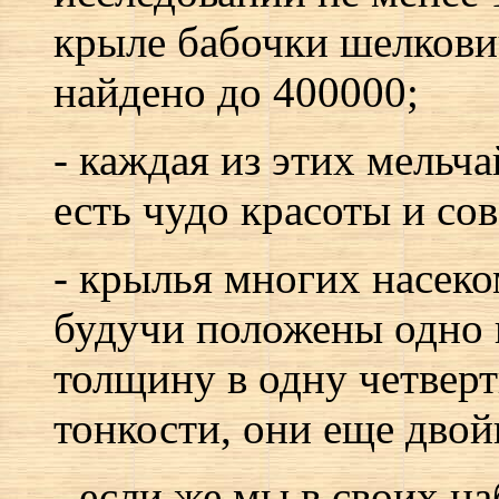
крыле бабочки шелкови
найдено до 400000;
- каждая из этих мельч
есть чудо красоты и со
- крылья многих насеко
будучи положены одно н
толщину в одну четверт
тонкости, они еще двой
- если же мы в своих н