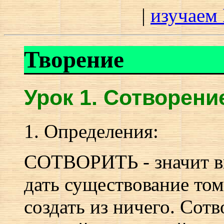
|
изучаем
Т
ворение
Урок 1.
С
отворени
1. Определения:
СОТВОРИТЬ - значит вы
дать существование том
создать из ничего. Сот