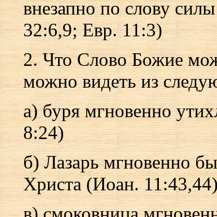
внезапно по слову силы 
32:6,9; Евр. 11:3)
2. Что Слово Божие мож
можно видеть из следу
а) буря мгновенно утих
8:24)
б) Лазарь мгновенно б
Христа (Иоан. 11:43,44
в) смоковница мгновенн