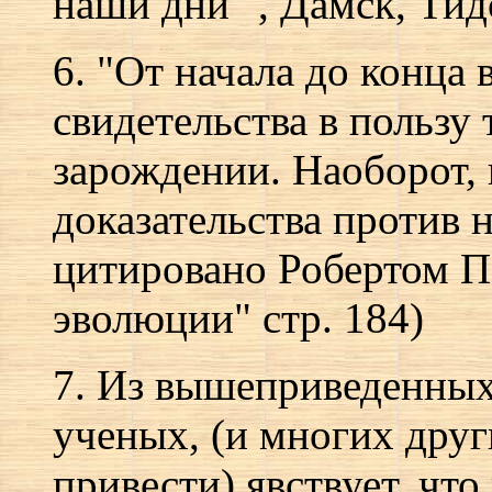
наши дни ", Дамск, Тидо
6. "От начала до конца 
свидетельства в пользу
зарождении. Наоборот,
доказательства против 
цитировано Робертом 
эволюции" стр. 184)
7. Из вышеприведенных 
ученых, (и многих дру
привести) явствует, что