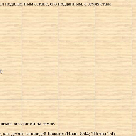
тал подвластным сатане, его подданным, а земля стала
).
щемся восстании на земле.
, как десять заповедей Божиих (Иоан. 8:44; 2Петра 2:4).