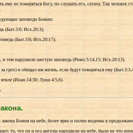
ь ему не покоряться Богу, но слушать его, сатану. Так человек с
.
ледующие заповеди Божии:
 (Быт.3:6; Исх.20:3);
ведь (Быт.3:6; Исх.20:17);
, и тем нарушили шестую заповедь (Римл.5:14,15; Исх.20:13).
за грех) и обещал им жизнь, если будут покоряться ему (Быт.3:3,4
земле (Иоан.14:30; Луки 4:5,6).
.
акона.
в закона Божия на небе, более ярко и полно видимы в продолжаю
ает: то, что он и его ангелы нарушили на небе, было не что иное