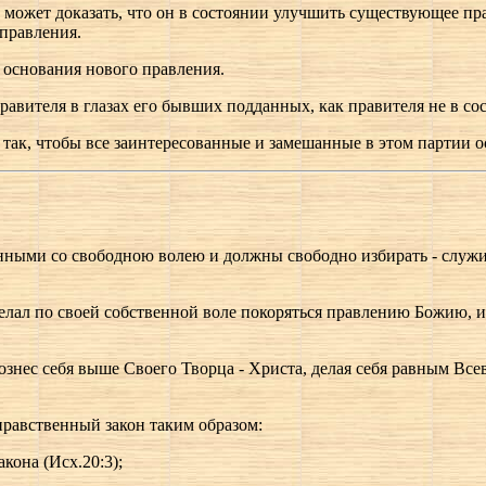
 может доказать, что он в состоянии улучшить существующее пра
 правления.
 основания нового правления.
авителя в глазах его бывших подданных, как правителя не в сос
я так, чтобы все заинтересованные и замешанные в этом партии 
ными со свободною волею и должны свободно избирать - служит
елал по своей собственной воле покоряться правлению Божию, и
вознес себя выше Своего Творца - Христа, делая себя равным В
нравственный закон таким образом:
акона (Исх.20:3);