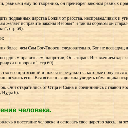
и, равными ему по творению, он пренебрег законом равных прав
одить подданных царства Божия от рабства, несправедливых и уг
сам желает исправить законы Иеговы" и таким образом он старал
и", стр.69).
и:
ия более, чем Сам Бог-Творец; следовательно, Бог не всеведущ 
осердным правителем; напротив, Он - тиран. Искажением характе
риархи и пророки", стр.69).
ство его притязаний и показать результаты, которые получатся
жно осудить его. "Вся вселенная должна увидеть обманщика откр
елов. Они отвратились от Отца и Сына и соединились с главой в
; Иуды 6).
дение человека.
вовлечь в восстание человека и основать свое царство здесь, на зе