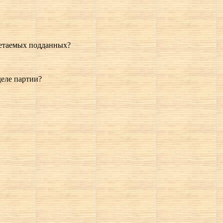
нетаемых подданных?
деле партии?