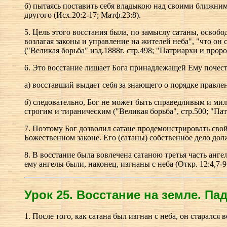
б) пытаясь поставить себя владыкою над своими ближним
другого (Исх.20:2-17; Матф.23:8).
5. Цель этого восстания была, по замыслу сатаны, освоб
возлагая законы и управление на жителей неба", "что он 
("Великая борьба" изд.1888г. стр.498; "Патриархи и пророк
6. Это восстание лишает Бога принадлежащей Ему почест
а) восставший выдает себя за знающего о порядке правлен
б) следовательно, Бог не может быть справедливым и мил
строгим и тираническим ("Великая борьба", стр.500; "Пат
7. Поэтому Бог дозволил сатане продемонстрировать свой
Божественном законе. Его (сатаны) собственное дело дол
8. В восстание была вовлечена сатаною третья часть анг
ему ангелы были, наконец, изгнаны с неба (Откр. 12:4,7-9
Урок 25.
В
осстание на земле. Па
1. После того, как сатана был изгнан с неба, он старался 