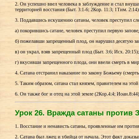
2. Он успешно ввел человека в заблуждение и стал внушат
территорией восстания (Быт. 3:1-6; 2Кор. 11:3; 1Тим. 2:14)
3. Поддавшись искушению сатаны, человек преступил с
а) покорившись сатане, человек преступил первую заповедь
б) пожелавши запрещенный плод, он нарушил десятую запо
в) он украл, взяв запрещенный плод (Быт. 3:6; Исх. 20:15);
г) вкусивши запрещенного плода, они ввели смерть в мир
4. Сатана отстранил наказание по закону Божьему (смерть 
5. Таким образом, сатана стал князем, правителем на этой 
6. Он также бог и отец на этой земле (2Кор.4:4; Иоан.8:44)
Урок 26.
В
ражда сатаны против З
1. Восстание и ненависть сатаны, проявленные им проти
2. Сатана был лжец и убийца от начала. Этот факт доказыв