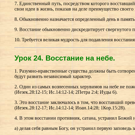
7. Единственный путь, посредством которого восставший
свои идеи в жизнь, показав на деле преимущество своего
8. Обыкновенно назначается определенный день в память
9. Восстание обыкновенно дискредитирует свергнутого пр
10. Требуется великая мудрость для подавления восстани
Урок 24.
В
осстание на небе.
1. Разумно-нравственные существа должны быть сотворен
будут развить независимый характер.
2. Один из самых вознесенных херувимов на небе не пож
(Иезек.28:12-15; Ис.14:12-14; 2Петра 2:4; Иуды 6).
3. Это восстание заключалось в том, что восставший пре
(Иезек.28:12-17; Ис.14:12-14; Иоан.14:28; 1Кор.15:28).
4. В этом восстании противник, сатана, устранил Божий 
а) делая себя равным Богу, он устранил первую заповедь з