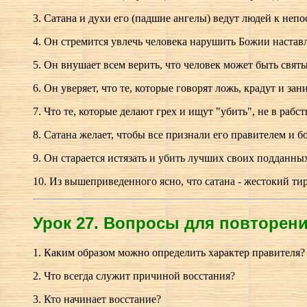
3. Сатана и духи его (падшие ангелы) ведут людей к непос
4. Он стремится увлечь человека нарушить Божии наставле
5. Он внушает всем верить, что человек может быть святы
6. Он уверяет, что те, которые говорят ложь, крадут и за
7. Что те, которые делают грех и ищут "убить", не в рабст
8. Сатана желает, чтобы все признали его правителем и бо
9. Он старается истязать и убить лучших своих подданных,
10. Из вышеприведенного ясно, что сатана - жестокий ти
Урок 27.
В
опросы для повторения
1. Каким образом можно определить характер правителя?
2. Что всегда служит причиной восстания?
3. Кто начинает восстание?