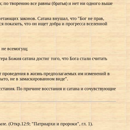
; по творению все равны (братья) и нет ни одного выше
нетающих законов. Сатана внушал, что "Бог не прав,
ся показать, что он ищет добра и прогресса вселенной
и не всемогущ;
ра Божия сатана достиг того, что Бога стали считать
 от проведения в жизнь предполагаемых им изменений в
ыто, не в замаскированном виде".
осстания. По причине восстания и сатана и сочувствующие
мле. (Откр.12:9; "Патриархи и пророки", гл. 1).