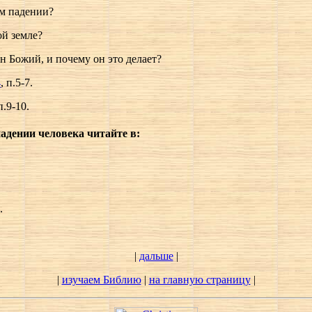
ем падении?
ой земле?
он Божий, и почему он это делает?
4
, п.5-7.
п.9-10.
падении человека читайте в:
.
|
дальше
|
|
изучаем Библию
|
на главную страницу
|