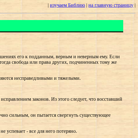
|
изучаем Библию
|
на главную страницу
|
ношениях его к подданным, верным и неверным ему. Если
огда свобода или права других, подчиненных тому же
авляются несправедливыми и тяжелыми.
исправлением законов. Из этого следует, что восставший
точно сильным, он пытается свергнуть существующее
не успевает - все для него потеряно.