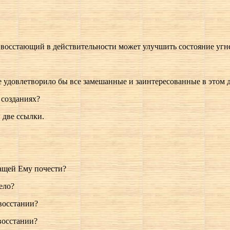
о восстающий в действительности может улучшить состояние уг
рое удовлетворило бы все замешанные и заинтересованные в этом 
 созданиях?
й две ссылки.
жащей Ему почести?
ело?
 восстании?
 восстании?