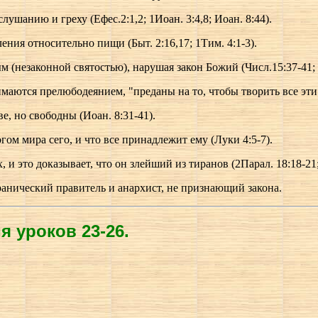
лушанию и греху (Ефес.2:1,2; 1Иоан. 3:4,8; Иоан. 8:44).
ния относительно пищи (Быт. 2:16,17; 1Тим. 4:1-3).
м (незаконной святостью), нарушая закон Божий (Числ.15:37-41; 1
нимаются прелюбодеянием, "преданы на то, чтобы творить все эти 
ве, но свободны (Иоан. 8:31-41).
гом мира сего, и что все принадлежит ему (Луки 4:5-7).
 и это доказывает, что он злейший из тиранов (2Парал. 18:18-21;
ранический правитель и анархист, не признающий закона.
 уроков 23-26.