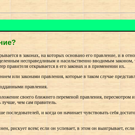
ние?
ывается в законах, на которых основано его правление, и в от
деленным несправедливым и насильственно вводимым законом, т
тер правителя открывается в его законах и в применении их.
лением или законами правления, которые в таком случае предст
подданными правления.
положение своего ближнего переменой правления, пересмотром и 
 лучше, чем сам правитель.
ше последователей, и когда он начинает чувствовать себя доста
нен, рискует всем; если он успевает, в этом он выигрывает, если 