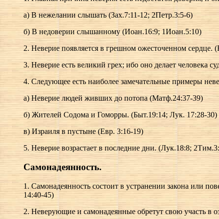
а) В нежелании слышать (Зах.7:11-12; 2Петр.3:5-6)
б) В недоверии слышанному (Иоан.16:9; 1Иоан.5:10)
2. Неверие появляется в грешном ожесточенном сердце. (Е
3. Неверие есть великий грех; ибо оно делает человека су
4. Следующее есть наиболее замечательные примеры неве
а) Неверие людей живших до потопа (Матф.24:37-39)
б) Жителей Содома и Гоморры. (Быт.19:14; Лук. 17:28-30)
в) Израиля в пустыне (Евр. 3:16-19)
5. Неверие возрастает в последние дни. (Лук.18:8; 2Тим.3:
Самонадеянность.
1. Самонадеянность состоит в устранении закона или пове
14:40-45)
2. Неверующие и самонадеянные обретут свою участь в оз