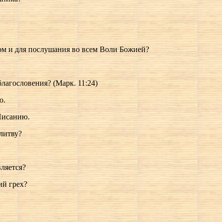
ом и для послушания во всем Воли Божией?
лагословения? (Марк. 11:24)
ю.
Писанию.
олитву?
вляется?
ий грех?