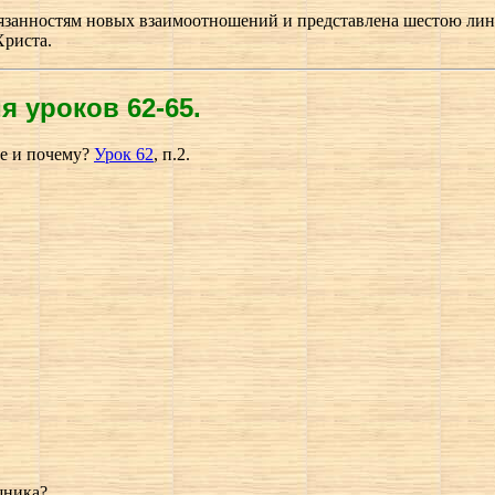
язанностям новых взаимоотношений и представлена шестою лини
Христа.
 уроков 62-65.
ие и почему?
Урок 62
, п.2.
шника?