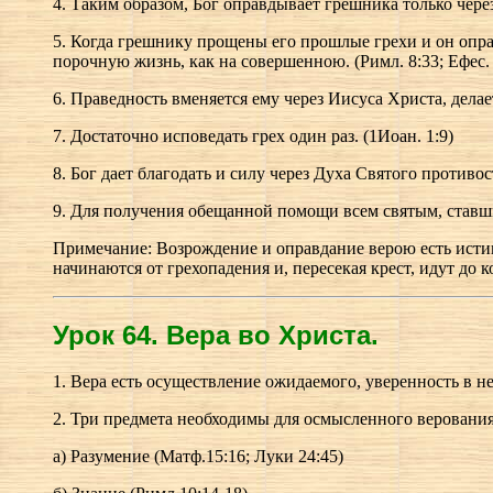
4. Таким образом, Бог оправдывает грешника только через в
5. Когда грешнику прощены его прошлые грехи и он оправ
порочную жизнь, как на совершенною. (Римл. 8:33; Ефес. 
6. Праведность вменяется ему через Иисуса Христа, делает 
7. Достаточно исповедать грех один раз. (1Иоан. 1:9)
8. Бог дает благодать и силу через Духа Святого противо
9. Для получения обещанной помощи всем святым, ставш
Примечание: Возрождение и оправдание верою есть ист
начинаются от грехопадения и, пересекая крест, идут до 
Урок 64.
В
ера во Христа.
1. Вера есть осуществление ожидаемого, уверенность в не
2. Три предмета необходимы для осмысленного верования
а) Разумение (Матф.15:16; Луки 24:45)