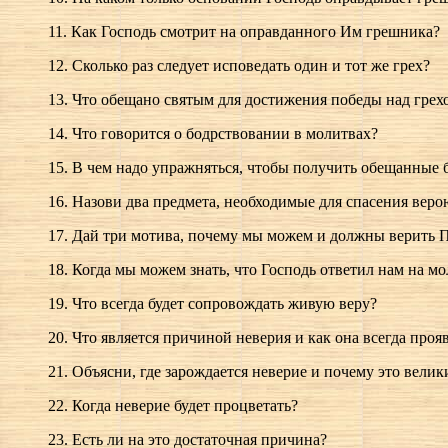
11. Как Господь смотрит на оправданного Им грешника?
12. Сколько раз следует исповедать один и тот же грех?
13. Что обещано святым для достижения победы над грех
14. Что говорится о бодрствовании в молитвах?
15. В чем надо упражняться, чтобы получить обещанные б
16. Назови два предмета, необходимые для спасения веро
17. Дай три мотива, почему мы можем и должны верить 
18. Когда мы можем знать, что Господь ответил нам на м
19. Что всегда будет сопровождать живую веру?
20. Что является причиной неверия и как она всегда проя
21. Объясни, где зарождается неверие и почему это велик
22. Когда неверие будет процветать?
23. Есть ли на это достаточная причина?