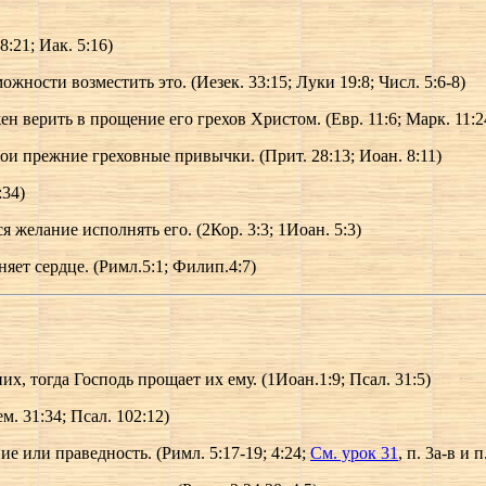
:21; Иак. 5:16)
жности возместить это. (Иезек. 33:15; Луки 19:8; Числ. 5:6-8)
н верить в прощение его грехов Христом. (Евр. 11:6; Марк. 11:2
вои прежние греховные привычки. (Прит. 28:13; Иоан. 8:11)
:34)
я желание исполнять его. (2Кор. 3:3; 1Иоан. 5:3)
яет сердце. (Римл.5:1; Филип.4:7)
их, тогда Господь прощает их ему. (1Иоан.1:9; Псал. 31:5)
м. 31:34; Псал. 102:12)
 или праведность. (Римл. 5:17-19; 4:24;
См. урок 31
, п. 3а-в и п