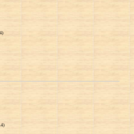
4)
.4)