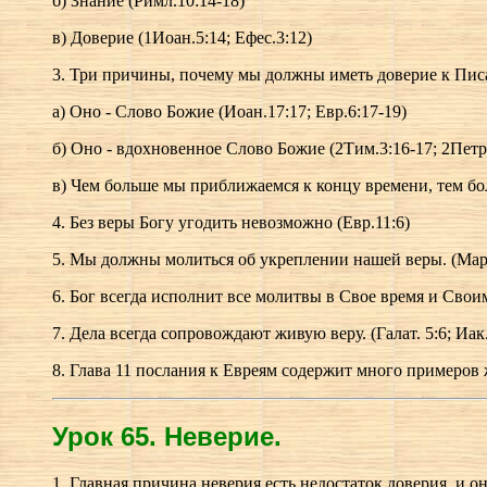
б) Знание (Римл.10:14-18)
в) Доверие (1Иоан.5:14; Ефес.3:12)
3. Три причины, почему мы должны иметь доверие к Пи
а) Оно - Слово Божие (Иоан.17:17; Евр.6:17-19)
б) Оно - вдохновенное Слово Божие (2Тим.3:16-17; 2Петр
в) Чем больше мы приближаемся к концу времени, тем боле
4. Без веры Богу угодить невозможно (Евр.11:6)
5. Мы должны молиться об укреплении нашей веры. (Марк
6. Бог всегда исполнит все молитвы в Свое время и Своим 
7. Дела всегда сопровождают живую веру. (Галат. 5:6; Иак.
8. Глава 11 послания к Евреям содержит много примеров
Урок 65.
Н
еверие.
1. Главная причина неверия есть недостаток доверия, и о