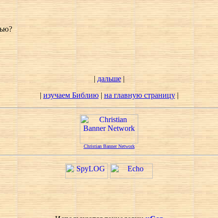
тью?
|
дальше
|
|
изучаем Библию
|
на главную страницу
|
Christian Banner Network