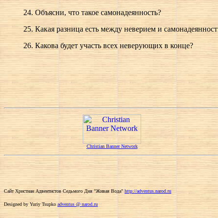
24. Объясни, что такое самонадеянность?
25. Какая разница есть между неверием и самонадеяннос
26. Какова будет участь всех неверующих в конце?
Christian Banner Network
Сайт Христиан Адвентистов Седьмого Дня "Живая Вода"
http://adventus.narod.ru
Designed by Yuriy Tsupko
adventus @ narod.ru