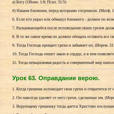
а) Богу (1Иоан. 1:9; Псал. 31:5)
б) Нашим ближним, перед которыми согрешили. (Матф. 18
6. Если кто украл или обманул ближнего - должен по возмо
7. Раскаивающийся после исповедания своих грехов долже
8. В то же самое время он должен обещать оставить все с
9. Тогда Господь прощает грехи и забывает их. (Иерем. 31
10. Тогда Господь пишет закон в сердце, и в нем появляетс
11. Тогда невыразимая радость и совершенный мир наполн
Урок 63.
О
правдание верою.
1. Когда грешник исповедает свои грехи и отвратится от н
2. Он навсегда удаляет от него грехи, сделанные им. (Иере
3. Верующему грешнику тогда дается Христово послушание