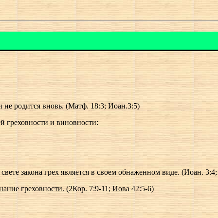
 не родится вновь. (Матф. 18:3; Иоан.3:5)
ей греховности и виновности:
свете закона грех является в своем обнаженном виде. (Иоан. 3:4; 
нание греховности. (2Кор. 7:9-11; Иова 42:5-6)