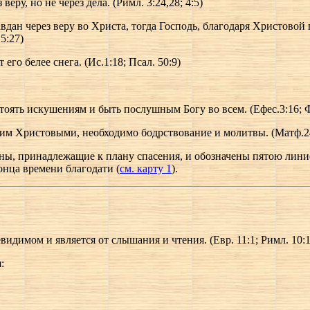
еру, но не через дела. (Римл. 3:24,28; 4:5)
дан через веру во Христа, тогда Господь, благодаря Христовой
5:27)
его белее снега. (Ис.1:18; Псал. 50:9)
стоять искушениям и быть послушным Богу во всем. (Ефес.3:16; Фи
им Христовыми, необходимо бодрствование и молитвы. (Матф.24:
ины, принадлежащие к плану спасения, и обозначены пятою ли
конца времени благодати (
см. карту 1
).
видимом и является от слышания и чтения. (Евр. 11:1; Римл. 10:1
: