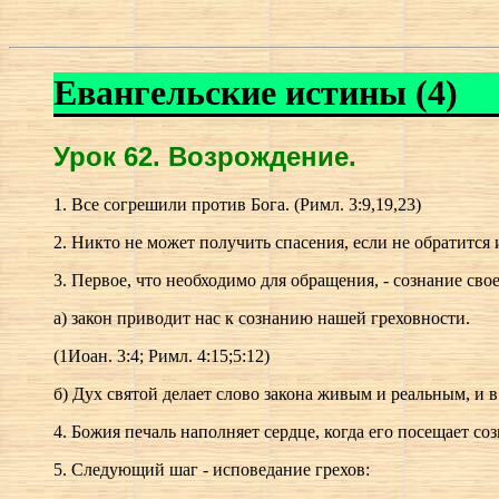
Евангельские истины (4)
Урок 62.
В
озрождение.
1. Все согрешили против Бога. (Римл. 3:9,19,23)
2. Никто не может получить спасения, если не обратится и
3. Первое, что необходимо для обращения, - сознание сво
а) закон приводит нас к сознанию нашей греховности.
(1Иоан. 3:4; Римл. 4:15;5:12)
б) Дух святой делает слово закона живым и реальным, и в 
4. Божия печаль наполняет сердце, когда его посещает соз
5. Следующий шаг - исповедание грехов: