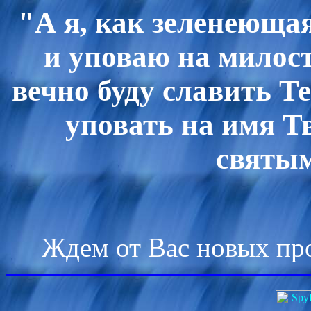
"А я, как зеленеющая
и уповаю на милост
вечно буду славить Те
уповать на имя Тв
святы
Ждем от Вас новых про