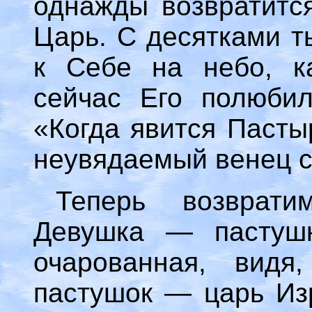
однажды возвратится
Царь. С десятками т
к Себе на небо, ка
сейчас Его полюбил
«Когда явится Пасты
неувядаемый венец с
Теперь возврат
Девушка — пастушк
очарованная, видя
пастушок — царь Изр