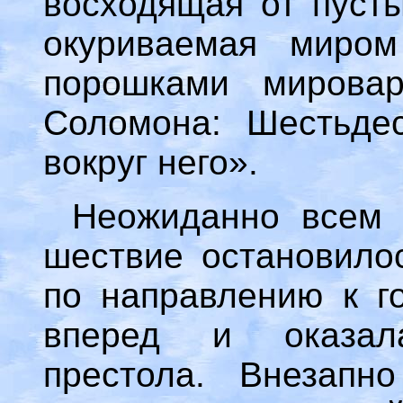
восходящая от пусты
окуриваемая миро
порошками мирова
Соломона: Шестьде
вокруг него».
Неожиданно всем 
шествие остановилос
по направлению к г
вперед и оказал
престола. Внезапн