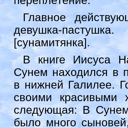
переплетение.
Главное действу
девушка-пастуш
[сунамитянка].
В книге Иисуса Н
Сунем находился в п
в нижней Галилее. Г
своими красивыми 
следующая: В Сунем
было много сыновей,