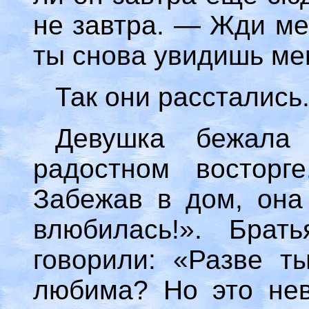
не завтра. — Жди мен
ты снова увидишь ме
Так они расстались
Девушка бежала
радостном восторг
Забежав в дом, она 
влюбилась!». Брат
говорили: «Разве т
любима? Но это нев