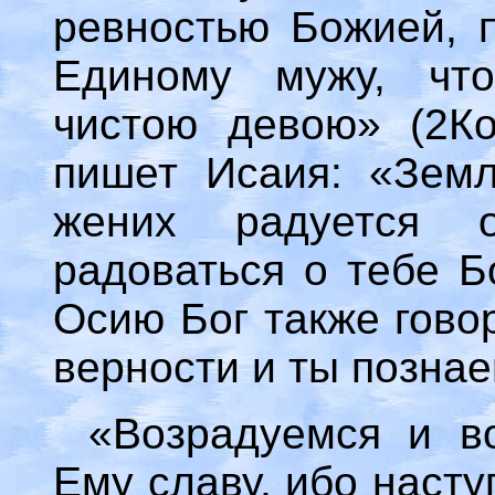
ревностью Божией, п
Единому мужу, что
чистою девою» (2Ко
пишет Исаия: «Земл
жених радуется 
радоваться о тебе Бо
Осию Бог также гово
верности и ты познае
«Возрадуемся и в
Ему славу, ибо насту