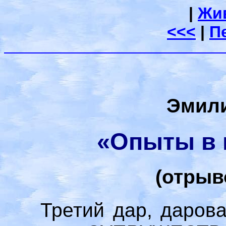
|
Жи
<<<
|
П
Эмили
«Опыты в 
(отрыв
Третий дар, даров