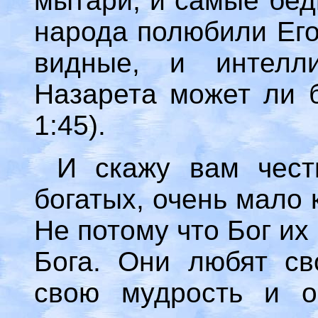
мытари, и самые бед
народа полюбили Его.
видные, и интелли
Назарета может ли б
1:45).
И скажу вам чест
богатых, очень мало
Не потому что Бог их
Бога. Они любят сво
свою мудрость и о