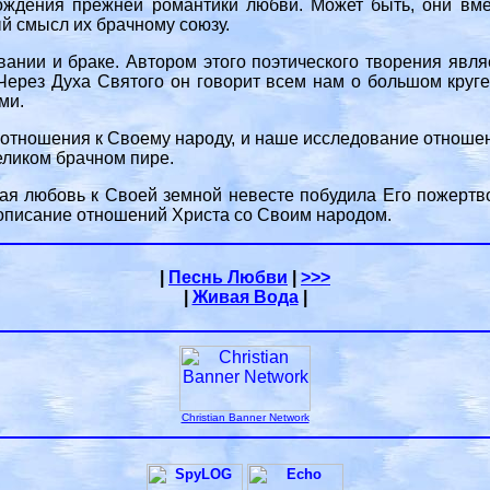
ождения прежней романтики любви. Может быть, они вмес
й смысл их брачному союзу.
ании и браке. Автором этого поэтического творения явля
 Через Духа Святого он говорит всем нам о большом круг
ми.
отношения к Своему народу, и наше исследование отноше
еликом брачном пире.
ная любовь к Своей земной невесте побудила Его пожертв
описание отношений Христа со Своим народом.
|
Песнь Любви
|
>>>
|
Живая Вода
|
Christian Banner Network