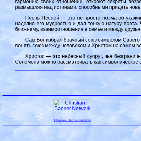
гармонию своих отношений, откроют секреты возр
размышляя над истинами, способными придать новы
Песнь Песней — это не просто поэма об ухажив
наделил его мудростью и дал тонкую натуру поэта.
ближнему, взаимоотношения в семье и между друзья
Сам Бог избрал брачный союз символом Своего 
понять союз между человеком и Христом на самом в
Христос — это небесный супруг, чья безгранич
Соломона можно рассматривать как символическое 
Christian Banner Network