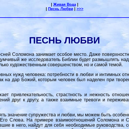
|
Живая Вода
|
|
Песнь Любви
|
>>>
ПЕСНЬ ЛЮБВИ
сней Соломона занимает особое место. Даже поверхностн
Вдумчивый же исследователь Библии будет размышлять над
олько художественным совершенством, но и самой темой.
вных нужд человека: потребности в любви и интимных отн
ак на дар Божий, которым человек был наделен при твор
ает привлекательность, страстность и нежность отно
ений друг к другу, а также взаимные тревоги и пережив
лять значение супружества и любви, мы можем быть особен
 Его Слова. На примере взаимоотношений Соломона и С
вшие в него, найдут для себя необходимые руководства, с