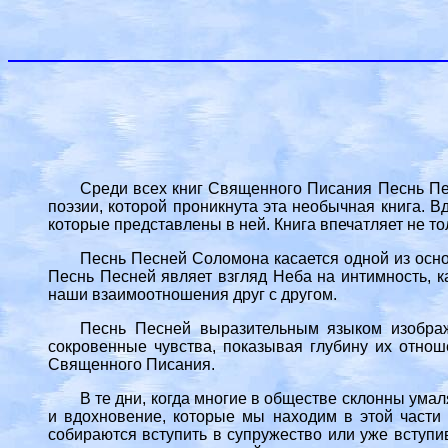
Среди всех книг Священного Писания Песнь Пе
поэзии, которой проникнута эта необычная книга. 
которые представлены в ней. Книга впечатляет не т
Песнь Песней Соломона касается одной из осно
Песнь Песней являет взгляд Неба на интимность, к
наши взаимоотношения друг с другом.
Песнь Песней выразительным языком изображ
сокровенные чувства, показывая глубину их отнош
Священного Писания.
В те дни, когда многие в обществе склонны ума
и вдохновение, которые мы находим в этой части
собираются вступить в супружество или уже вступи