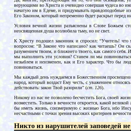
верующими во Христа и очевидно совершая чудеса во имя
начатую им в Едеме, и придумывать правдоподобные из
Его Законом, который непременно будет раскрыт перед н
Условия вечной жизни разъяснены в Слове Божьем сто
неосвященная душа возлюбила тьму, но не свет.
К Христу подошел законник и спросил: “Учитель! что 
вопросом: “В Законе что написано? как читаешь? Он ск
разумением твоим, и ближнего твоего, как самого себя.
И
мы выполнить эти условия? Станем ли мы повиноваться
незыблем и неизменен, как и Его характер. Что бы люд
повиноваться.
Мы каждый день нуждаемся в Божественном просвещении.
народ, который воздаст Ему честь, с уважением относясь
действовать: закон Твой разорили” (
ст. 126
).
Никому из нас не позволено бесчестить Бога, своей жи
возместить. Только в вечности откроется, какой велик
бы иметь жизнь, соизмеримую с жизнью Бога, ибо Иис
несчастными с точки зрения высоких критериев вечности
Никто из нарушителей заповедей не