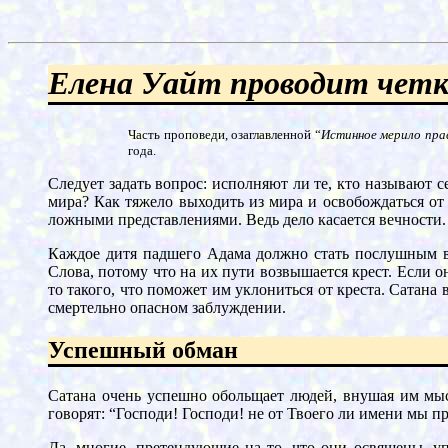
Елена Уайт проводит четк
Часть проповеди, озаглавленной “
Истинное мерило пра
года.
Следует задать вопрос: исполняют ли те, кто называют 
мира? Как тяжело выходить из мира и освобождаться от
ложными представлениями. Ведь дело касается вечности
Каждое дитя падшего Адама должно стать послушным в
Слова, потому что на их пути возвышается крест. Если о
то такого, что поможет им уклониться от креста. Сатана
смертельно опасном заблуждении.
Успешный обман
Сатана очень успешно обольщает людей, внушая им мыс
говорят: “Господи! Господи! не от Твоего ли имени мы п
Да, многие, претендующие на то, что они освящены, у