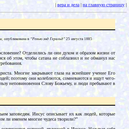
|
вера и дела
|
на главную страницу
|
а; опубликована в
“Ревью энд Геральд”
25 августа 1885
гословение? Отделились ли они духом и образом жизни от
я об этом, чтобы сатана не соблазнил и не обманул нас
требования.
иста. Многие закрывают глаза на яснейшее учение Его
людей; поэтому они колеблются, сомневаются и ищут чего-
 пользу неповиновения Слову Божьему, и люди пребывают в
ьим заповедям. Иисус описывает их как людей, которые
оим ли именем многие чудеса творили?”
 освящаются истиной, явленной в Иисусе. Называя себя