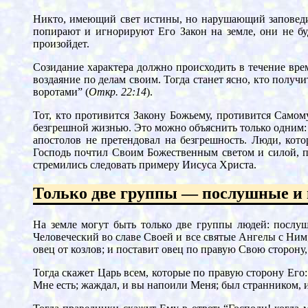
Никто, имеющий свет истины, но нарушающий заповеди,
попирают и игнорируют Его Закон на земле, они не бу
произойдет.
Созидание характера должно происходить в течение вре
воздаяние по делам своим. Тогда станет ясно, кто получ
воротами” (
Откр. 22:14
).
Тот, кто противится Закону Божьему, противится Самом
безгрешной жизнью. Это можно объяснить только одним: у
апостолов не претендовал на безгрешность. Люди, кото
Господь почтил Своим Божественным светом и силой, п
стремились следовать примеру Иисуса Христа.
Только две группы — послушные и
На земле могут быть только две группы людей: послу
Человеческий во славе Своей и все святые Ангелы с Ним, 
овец от козлов; и поставит овец по правую Свою сторону,
Тогда скажет Царь всем, которые по правую сторону Его:
Мне есть; жаждал, и вы напоили Меня; был странником, 