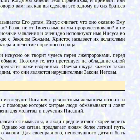
или? Когда мы видели Тебя странником, и приняли? или
оворю вам: так как вы сделали это одному из сих братьев
зывается Его детям, Иисус считает, что оно оказано Ему
 нас? Разве не от Твоего имени мы пророчествовали? и не
циозные заявления и очевидно используют имя Иисуса во
ажде с Законом Божьим. Христос называет их делателями
тера и нечестие порочного сердца.
и искусно он творит чудеса перед лжепророками, перед
м обмане. Поэтому те, кто претендует на обладание силой
прельстит даже избранных. Овечья шкура кажется такой
видим, что они являются нарушителями Закона Иеговы.
но исследуют Писания с ревностным желанием познать и
и, с помощью которых хитрые люди обманывают и ловят
емени для молитвы и изучения Писаний.
длагаются вымыслы, и люди предпочитают скорее верить
. Однако же сатана предлагает людям более легкий путь,
его жизни. Для своенравного, непослушного дитяти быть
ь.