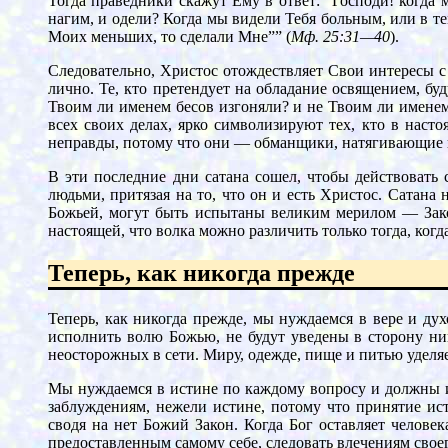
Тогда праведники скажут Ему в ответ: “Господи! когд
нагим, и одели? Когда мы видели Тебя больным, или в те
Моих меньших, то сделали Мне”” (
Мф. 25:31—40
).
Следовательно, Христос отождествляет Свои интересы с 
лично. Те, кто претендует на обладание освящением, буд
Твоим ли именем бесов изгоняли? и не Твоим ли именем
всех своих делах, ярко символизируют тех, кто в наст
неправды, потому что они — обманщики, натягивающие на
В эти последние дни сатана сошел, чтобы действовать
людьми, притязая на то, что он и есть Христос. Сатана 
Божьей, могут быть испытаны великим мерилом — Закон
настоящей, что волка можно различить только тогда, ко
Теперь, как никогда прежде
Теперь, как никогда прежде, мы нуждаемся в вере и д
исполнить волю Божью, не будут уведены в сторону н
неосторожных в сети. Миру, одежде, пище и питью уделяе
Мы нуждаемся в истине по каждому вопросу и должны и
заблуждениям, нежели истине, потому что принятие исти
сводя на нет Божий Закон. Когда Бог оставляет челове
предоставленным самому себе, следовать влечениям своег