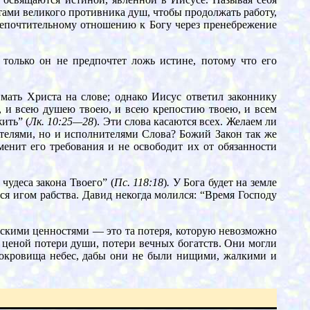
тами великого противника душ, чтобы продолжать работу,
непочтительному отношению к Богу через пренебрежение
только он не предпочтет ложь истине, потому что его
мать Христа на слове; однако Иисус ответил законнику
м, и всею душею твоею, и всею крепостию твоею, и всем
ить” (
Лк. 10:25—28
). Эти слова касаются всех. Желаем ли
телями, но и исполнителями Слова? Божий Закон так же
менит его требования и не освободит их от обязанности
удеса закона Твоего” (
Пс. 118:18
)
.
У Бога будет на земле
тся игом рабства. Давид некогда молился: “Время Господу
рскими ценностями — это та потеря, которую невозможно
 ценой потери души, потери вечных богатств. Они могли
сокровища небес, дабы они не были нищими, жалкими и