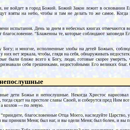
 не войдет в город Божий. Божий Закон лежит в основании Его
дут взяты на небо, чтобы и там не делать то же самое. Когда
мени испытания. День за днем в небесных книгах отмечаются в
ит благословение. “Блаженны тe, которые соблюдают заповеди Е
у Богу; и многие, исполненные злобы на детей Божьих, соблю
 них нет зеркала, чтобы, глядя на себя, обнаруживать недостатк
рые были ближе всего к Богу, люди, готовые скорее умереть,
ризнавали себя грешниками, недостойными Его великих благ. О
 непослушные
шные дети Божьи и непослушные. Некогда Христос нарисовал
тогда сядет на престоле славы Своей, и соберутся пред Ним все
 а козлов — по левую.
 “приидите, благословенные Отца Моего, наследуйте Царство, у
и вы приняли Меня; был наг, и вы одели Меня; был болен, и вы 