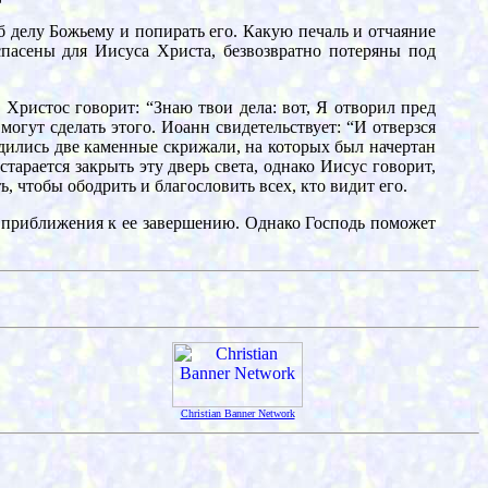
б делу Божьему и попирать его. Какую печаль и отчаяние
спасены для Иисуса Христа, безвозвратно потеряны под
Христос говорит: “Знаю твои дела: вот, Я отворил пред
могут сделать этого. Иоанн свидетельствует: “И отверзся
одились две каменные скрижали, на которых был начертан
тарается закрыть эту дверь света, однако Иисус говорит,
ь, чтобы ободрить и благословить всех, кто видит его.
ре приближения к ее завершению. Однако Господь поможет
Christian Banner Network