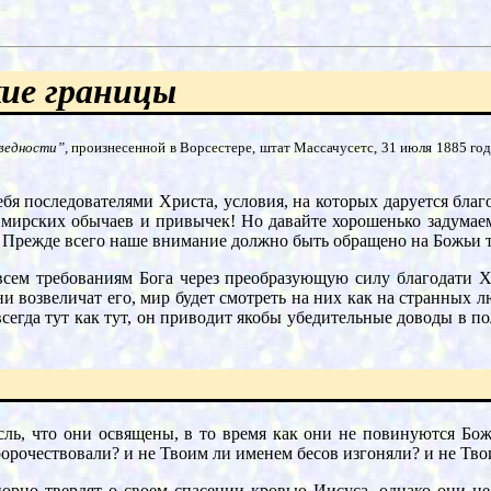
ие границы
ведности”,
произнесенной в Ворсестере, штат Массачусетс, 31 июля 1885 год
себя последователями Христа, условия, на которых даруется бла
 мирских обычаев и привычек! Но давайте хорошенько задумаемс
. Прежде всего наше внимание должно быть обращено на Божьи 
сем требованиям Бога через преобразующую силу благодати Хр
ни возвеличат его, мир будет смотреть на них как на странных 
 всегда тут как тут, он приводит якобы убедительные доводы в
ль, что они освящены, в то время как они не повинуются Бож
ророчествовали? и не Твоим ли именем бесов изгоняли? и не Тв
порно твердят о своем спасении кровью Иисуса, однако они не