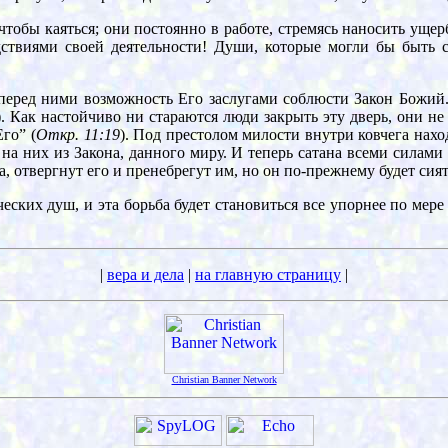
чтобы каяться; они постоянно в работе, стремясь наносить ущер
дствиями своей деятельности! Души, которые могли бы быть 
перед ними возможность Его заслугами соблюсти Закон Божий. 
). Как настойчиво ни стараются люди закрыть эту дверь, они не 
Его” (
Откр. 11:19
). Под престолом милости внутри ковчега нах
а них из Закона, данного миру. И теперь сатана всеми силами с
а, отвергнут его и пренебрегут им, но он по-прежнему будет сият
ческих душ, и эта борьба будет становиться все упорнее по ме
|
вера и дела
|
на главную страницу
|
Christian Banner Network