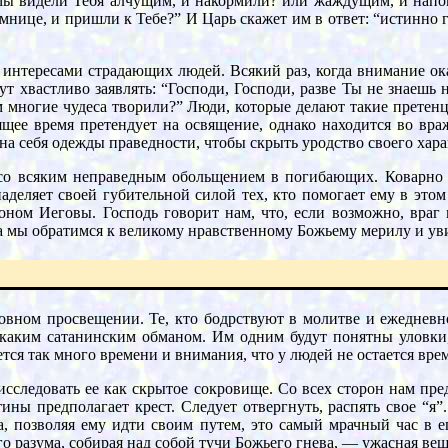
а мы видели Тебя алчущим, и накормили? или жаждущим, и напо
мнице, и пришли к Тебе?” И Царь скажет им в ответ: “истинно г
интересами страдающих людей. Всякий раз, когда внимание ока
ут хвастливо заявлять: “Господи, Господи, разве Ты не знаешь
 многие чудеса творили?” Люди, которые делают такие претен
оящее время претендует на освящение, однако находится во вр
 себя одежды праведности, чтобы скрыть уродство своего харак
 со всяким неправедным обольщением в погибающих. Коварно 
наделяет своей губительной силой тех, кто помогает ему в это
ом Иеговы. Господь говорит нам, что, если возможно, враг 
гда мы обратимся к великому нравственному Божьему мерилу и у
уховном просвещении. Те, кто бодрствуют в молитве и ежеднев
икаким сатанинским обманом. Им одним будут понятны уловк
тся так много времени и внимания, что у людей не остается вр
сследовать ее как скрытое сокровище. Со всех сторон нам пре
ны предполагает крест. Следует отвергнуть, распять свое “я”
ка, позволяя ему идти своим путем, это самый мрачный час в 
о разума, собирая над собой тучи Божьего гнева, — ужасная вещ