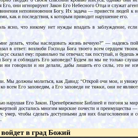
 Его, они игнорируют Закон Его Небесного Отца и служат аген
винения неповиновения Богу. Их задача — привести людей к 
ими, как и последствия, к которым приводит нарушение его.
ль ясно, что никому нет нужды впадать в заблуждение, если 
мне делать, чтобы наследовать жизнь вечную?” — надеясь пой
азал в ответ: возлюби Господа Бога твоего всем сердцем твои
исус
сказал ему: правильно ты отвечал; так поступай, и будешь ж
 Богу и соблюдать Его заповеди? Будем ли мы не только слуша
и ни говорили и ни делали, дабы лишить его силы, это не из
 Мы должны молиться, как Давид: “Открой очи мои, и увижу ч
 ко всем Его заповедям, а Его заповеди не тяжки, они не являю
знью нарушая Его Закон. Пренебрежение Библией и погоня за ми
ой жертвой достались многим мирские почести и преимущества —
ус умер, чтобы сделать доступными для них благословения и 
.
 войдет в град Божий