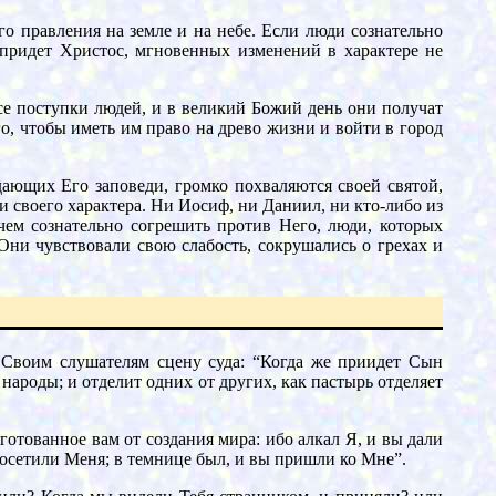
 правления на земле и на небе. Если люди сознательно
 придет Христос, мгновенных изменений в характере не
се поступки людей, и в великий Божий день они получат
го, чтобы иметь им право на древо жизни и войти в город
дающих Его заповеди, громко похваляются своей святой,
и своего характера. Ни Иосиф, ни Даниил, ни кто-либо из
 чем сознательно согрешить против Него, люди, которых
ни чувствовали свою слабость, сокрушались о грехах и
 Своим слушателям сцену суда: “Когда же приидет Сын
 народы; и отделит одних от других, как пастырь отделяет
готованное вам от создания мира: ибо алкал Я, и вы дали
посетили Меня; в темнице был, и вы пришли ко Мне”.