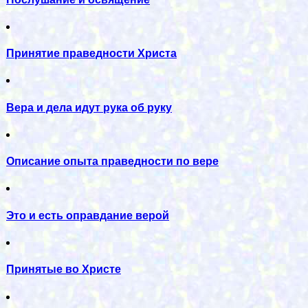
Принятие праведности Христа
Вера и дела идут рука об руку
Описание опыта праведности по вере
Это и есть оправдание верой
Принятые во Христе